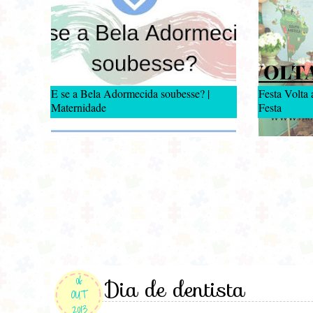
E se a Bela Adormecida soubesse? |
Festa Volta
Maternidade
Festa
06
Dia de dentista
OUT
2013