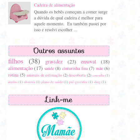
Cadeira de alimentação
Quando os bebês começam a comer surge
a dúvida de qual cadeira é melhor para
aquele momento. Eu também passei por
isso e resolvi escolher ...
Outros assuntos
filhos
(38)
gravidez
(23)
enxoval
(18)
alimentação
(17)
saúde
(8)
cinturinha fina
(7)
mãe
(6)
rotina
(5)
animais de estimação
(2)
descoberta
(2)
consulta
(1)
medos
(1)
obstetra
(1)
plano de saúde
(1)
pré-gravidez
(1)
sling
(1)
Link-me