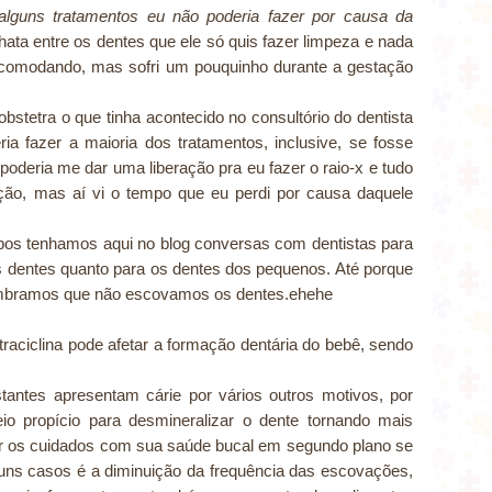
alguns tratamentos eu não poderia fazer por causa da
hata entre os dentes que ele só quis fazer limpeza e nada
incomodando, mas sofri um pouquinho durante a gestação
obstetra o que tinha acontecido no consultório do dentista
a fazer a maioria dos tratamentos, inclusive, se fosse
poderia me dar uma liberação pra eu fazer o raio-x e tudo
ação, mas aí vi o tempo que eu perdi por causa daquele
pos tenhamos aqui no blog conversas com dentistas para
s dentes quanto para os dentes dos pequenos. Até porque
mbramos que não escovamos os dentes.ehehe
traciclina pode afetar a formação dentária do bebê, sendo
tantes apresentam cárie por vários outros motivos, por
o propício para desmineralizar o dente tornando mais
xar os cuidados com sua saúde bucal em segundo plano se
ns casos é a diminuição da frequência das escovações,