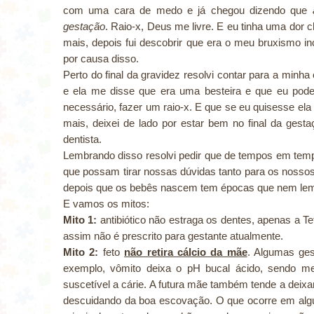
com uma cara de medo e já chegou dizendo que
gestação
. Raio-x, Deus me livre. E eu tinha uma dor c
mais, depois fui descobrir que era o meu bruxismo 
por causa disso.
Perto do final da gravidez resolvi contar para a minha 
e ela me disse que era uma besteira e que eu poderi
necessário, fazer um raio-x. E que se eu quisesse ela 
mais, deixei de lado por estar bem no final da gest
dentista.
Lembrando disso resolvi pedir que de tempos em tem
que possam tirar nossas dúvidas tanto para os nosso
depois que os bebês nascem tem épocas que nem le
E vamos os mitos:
Mito 1:
antibiótico não estraga os dentes, apenas a Te
assim não é prescrito para gestante atualmente.
Mito 2:
feto
não retira cálcio da mãe
. Algumas ges
exemplo, vômito deixa o pH bucal ácido, sendo mei
suscetível a cárie. A futura mãe também tende a dei
descuidando da boa escovação. O que ocorre em algu