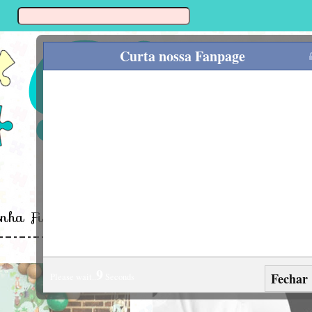
Curta nossa Fanpage
inha Fina
Enxoval
Alimentação
Mamã
1
Fechar
Please wait..
Seconds