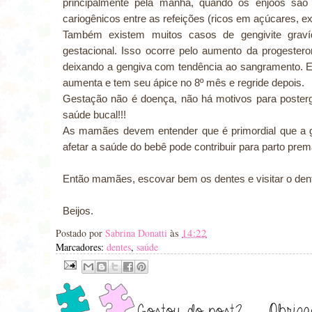
principalmente pela manhã, quando os enjoos sã
cariogênicos entre as refeições (ricos em açúcares, 
Também existem muitos casos de gengivite graví
gestacional. Isso ocorre pelo aumento da progeste
deixando a gengiva com tendência ao sangramento. Ess
aumenta e tem seu ápice no 8º mês e regride depois.
Gestação não é doença, não há motivos para posterga
saúde bucal!!!
As mamães devem entender que é primordial que a ge
afetar a saúde do bebê pode contribuir para parto prem
Então mamães, escovar bem os dentes e visitar o denti
Beijos.
às
14:22
Postado por
Sabrina Donatti
Marcadores:
dentes
,
saúde