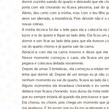
dormir sozinho saindo do quarto e deixando que ele ch
porta com ela chorando eu ficava péssima, sair do qu
Alerto, deu certo com a minha, mas com o teu filho 
deve ser alterada, a insistência. Pois desistir não é
novas rotinas.
A minha técnica foi dar o leite para ela e colocá-la 
luzes e tv do quarto e fiquei ao lado dela. Ela ficou um
dormir e sim ficar ao lado dela para que ela tivesse c
saí do quarto chorou e já queria sair da cama.
Abracei-a com ela na cama mesmo e disse que ela t
Nesse momento começou o caos, ela ficava um pouq
pegava e colocava deitada novamente.
Depois de umas 3 tentativas, ela começou a relutar e
tinha que dormir ali. Depois de um tempo eu já não 
nenhum momento eu saí do quarto, ficava ao lado da 
Alguns momentos ela levantava chorando e eu sentada
deitava mas ficava chorando. Isso durou da meia noi
que eu sempre estaria ali quando ela precisasse e que
Ela chorou, eu chorei, pois chega um momento que já
me ajudasse. E foi assim que eu fui me acalmando e 