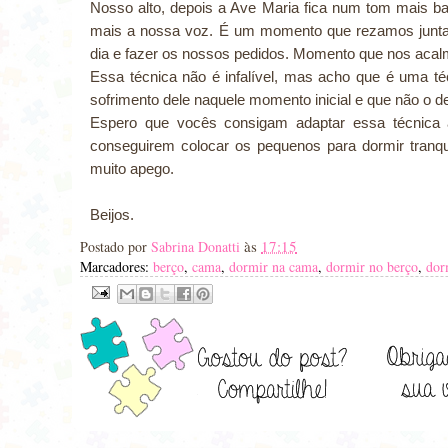
Nosso alto, depois a Ave Maria fica num tom mais b
mais a nossa voz. É um momento que rezamos junta
dia e fazer os nossos pedidos. Momento que nos acal
Essa técnica não é infalível, mas acho que é uma téc
sofrimento dele naquele momento inicial e que não o 
Espero que vocês consigam adaptar essa técnica 
conseguirem colocar os pequenos para dormir tra
muito apego.
Beijos.
às
17:15
Postado por
Sabrina Donatti
Marcadores:
berço
,
cama
,
dormir na cama
,
dormir no berço
,
dor