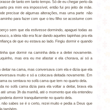
orasse de tanto em tanto tempo. Só de eu chegar perto da
arto pra mim era impossível, então fui pro jeito de mãe.
pode precisar de algumas alterações, mas uma parte não
 o caminho para fazer com que o teu filho se acostume com
no berço sem que ela estivesse dormindo, apaguei todas as
 pouco, a ideia não era ficar dando aqueles tapinhas pra ela
onfiança de que eu estava ao lado. Fingiu dormir e quando
inha que dormir na caminha dela e a deitei novamente.
uinho, mas era eu me afastar e ela chorava, aí só a
m deitar na cama, mas conversava com ela e dizia que ela
conversava muito e só a colocava deitada novamente. Em
cama ou sentava no sofá cama que tem no quarto dela.
 no sofá cama dizia para ela voltar a deitar, brava ela
te até umas 3h da manhã, até o momento que ela entendeu
 poderia dormir tranquilamente no quarto dela.
 não sabes se é o certo, rezei muito e pedia a Deus que
ela também.