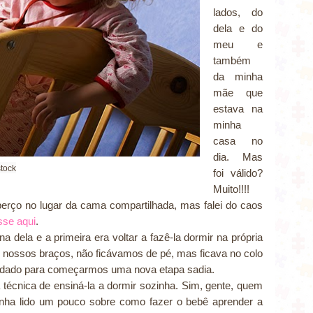
lados, do
dela e do
meu e
também
da minha
mãe que
estava na
minha
casa no
dia. Mas
stock
foi válido?
Muito!!!!
erço no lugar da cama compartilhada, mas falei do caos
sse aqui
.
na dela e a primeira era voltar a fazê-la dormir na própria
nossos braços, não ficávamos de pé, mas ficava no colo
udado para começarmos uma nova etapa sadia.
 técnica de ensiná-la a dormir sozinha. Sim, gente, quem
inha lido um pouco sobre como fazer o bebê aprender a