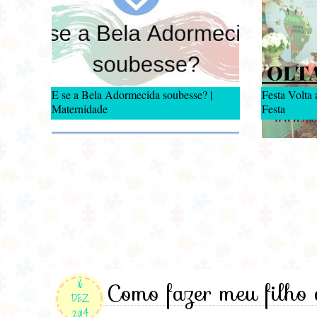
E se a Bela Adormecida soubesse? |
Festa Volta
Maternidade
Festa
16
Como fazer meu filho 
DEZ
2014