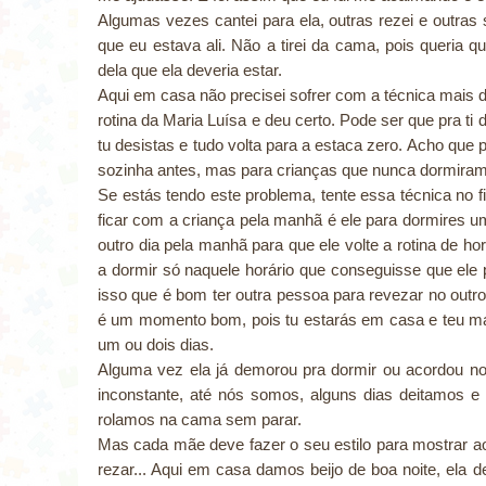
Algumas vezes cantei para ela, outras rezei e outras
que eu estava ali. Não a tirei da cama, pois queria
dela que ela deveria estar.
Aqui em casa não precisei sofrer com a técnica mais d
rotina da Maria Luísa e deu certo. Pode ser que pra ti 
tu desistas e tudo volta para a estaca zero. Acho que p
sozinha antes, mas para crianças que nunca dormira
Se estás tendo este problema, tente essa técnica no f
ficar com a criança pela manhã é ele para dormires u
outro dia pela manhã para que ele volte a rotina de h
a dormir só naquele horário que conseguisse que ele
isso que é bom ter outra pessoa para revezar no outro
é um momento bom, pois tu estarás em casa e teu ma
um ou dois dias.
Alguma vez ela já demorou pra dormir ou acordou no
inconstante, até nós somos, alguns dias deitamos e
rolamos na cama sem parar.
Mas cada mãe deve fazer o seu estilo para mostrar ao f
rezar... Aqui em casa damos beijo de boa noite, el