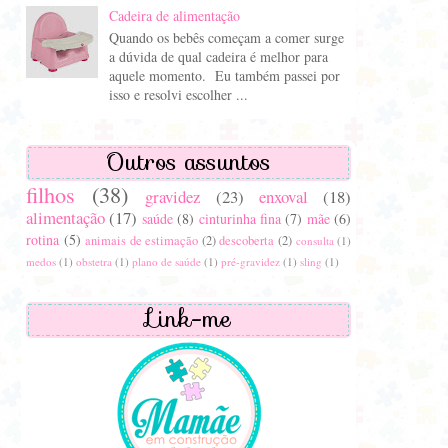
Cadeira de alimentação
Quando os bebês começam a comer surge
a dúvida de qual cadeira é melhor para
aquele momento. Eu também passei por
isso e resolvi escolher ...
Outros assuntos
filhos
(38)
gravidez
(23)
enxoval
(18)
alimentação
(17)
saúde
(8)
cinturinha fina
(7)
mãe
(6)
rotina
(5)
animais de estimação
(2)
descoberta
(2)
consulta
(1)
medos
(1)
obstetra
(1)
plano de saúde
(1)
pré-gravidez
(1)
sling
(1)
Link-me