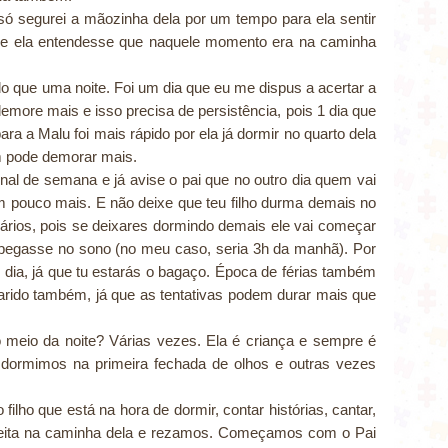
 só segurei a mãozinha dela por um tempo para ela sentir
 que ela entendesse que naquele momento era na caminha
o que uma noite. Foi um dia que eu me dispus a acertar a
demore mais e isso precisa de persistência, pois 1 dia que
ara a Malu foi mais rápido por ela já dormir no quarto dela
m pode demorar mais.
inal de semana e já avise o pai que no outro dia quem vai
m pouco mais. E não deixe que teu filho durma demais no
orários, pois se deixares dormindo demais ele vai começar
 pegasse no sono (no meu caso, seria 3h da manhã). Por
 dia, já que tu estarás o bagaço. Época de férias também
rido também, já que as tentativas podem durar mais que
 meio da noite? Várias vezes. Ela é criança e sempre é
 dormimos na primeira fechada de olhos e outras vezes
ilho que está na hora de dormir, contar histórias, cantar,
a deita na caminha dela e rezamos. Começamos com o Pai