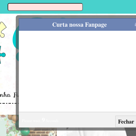
Curta nossa Fanpage
inha Fina
Enxoval
Alimentação
Mamã
8
Fechar
Please wait..
Seconds