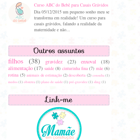
Curso ABC do Bebê para Casais Grávidos
Dia 05/12/2015 um pequeno sonho meu se
transforma em realidade! Um curso para
casais grávidos, falando a realidade da
maternidade e não...
Outros assuntos
filhos
(38)
gravidez
(23)
enxoval
(18)
alimentação
(17)
saúde
(8)
cinturinha fina
(7)
mãe
(6)
rotina
(5)
animais de estimação
(2)
descoberta
(2)
consulta
(1)
medos
(1)
obstetra
(1)
plano de saúde
(1)
pré-gravidez
(1)
sling
(1)
Link-me