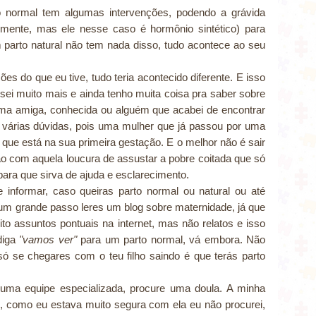
, o normal tem algumas intervenções, podendo a grávida
almente, mas ele nesse caso é hormônio sintético) para
m parto natural não tem nada disso, tudo acontece ao seu
s do que eu tive, tudo teria acontecido diferente. E isso
sei muito mais e ainda tenho muita coisa pra saber sobre
uma amiga, conhecida ou alguém que acabei de encontrar
o várias dúvidas, pois uma mulher que já passou por uma
ue está na sua primeira gestação. E o melhor não é sair
ão com aquela loucura de assustar a pobre coitada que só
ara que sirva de ajuda e esclarecimento.
 informar, caso queiras parto normal ou natural ou até
 um grande passo leres um blog sobre maternidade, já que
ito assuntos pontuais na internet, mas não relatos e isso
diga
"vamos ver"
para um parto normal, vá embora. Não
ó se chegares com o teu filho saindo é que terás parto
ma equipe especializada, procure uma doula. A minha
, como eu estava muito segura com ela eu não procurei,