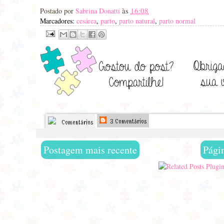
às
16:08
Postado por
Sabrina Donatti
Marcadores:
cesárea
,
parto
,
parto natural
,
parto normal
3 Comentários
Comentários
Postagem mais recente
Págin