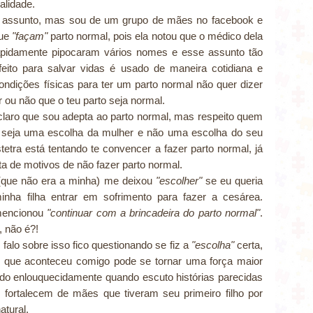
alidade.
ro assunto, mas sou de um grupo de mães no facebook e
ue
"façam"
parto normal, pois ela notou que o médico dela
apidamente pipocaram vários nomes e esse assunto tão
feito para salvar vidas é usado de maneira cotidiana e
ondições físicas para ter um parto normal não quer dizer
 ou não que o teu parto seja normal.
claro que sou adepta ao parto normal, mas respeito quem
so seja uma escolha da mulher e não uma escolha do seu
etra está tentando te convencer a fazer parto normal, já
a de motivos de não fazer parto normal.
(que não era a minha) me deixou
"escolher"
se eu queria
inha filha entrar em sofrimento para fazer a cesárea.
 mencionou
"continuar com a brincadeira do parto normal"
.
, não é?!
falo sobre isso fico questionando se fiz a
"escolha"
certa,
que aconteceu comigo pode se tornar uma força maior
ndo enlouquecidamente quando escuto histórias parecidas
ortalecem de mães que tiveram seu primeiro filho por
atural.