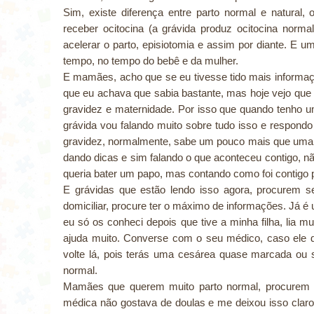
Sim, existe diferença entre parto normal e natural
receber ocitocina (a grávida produz ocitocina norm
acelerar o parto, episiotomia e assim por diante. E u
tempo, no tempo do bebê e da mulher.
E mamães, acho que se eu tivesse tido mais informaçõe
que eu achava que sabia bastante, mas hoje vejo que 
gravidez e maternidade. Por isso que quando tenho 
grávida vou falando muito sobre tudo isso e respond
gravidez, normalmente, sabe um pouco mais que uma q
dando dicas e sim falando o que aconteceu contigo, n
queria bater um papo, mas contando como foi contigo p
E grávidas que estão lendo isso agora, procurem se
domiciliar, procure ter o máximo de informações. Já é
eu só os conheci depois que tive a minha filha, lia mu
ajuda muito. Converse com o seu médico, caso ele 
volte lá, pois terás uma cesárea quase marcada ou s
normal.
Mamães que querem muito parto normal, procurem u
médica não gostava de doulas e me deixou isso claro