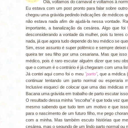
Olá, voltamos do carnaval e voltamos à norm
Eu estava com um post pronto para falar sobre out
chegou uma grávida pedindo indicações de médicos q
não estava nada afim de ajudá-la nessa vontade. R
importante, a banalização da cesárea. Algo que foi 
desconsiderando a vontade da mulher, pois tu teres c
nada, já que agora tudo depende do teu médico se quer
Sim, esse assunto é super polêmico e sempre deixei 
queira ter seu filho por uma cesariana. Mas que is
médico, pois é raro escutar alguém dizer que seu obst
que o comum é o contrário é já chegaram com uma list
Já contei aqui como foi o meu
"parto"
, que a médica 
continuar tentando um parto normal ou esperaria m
Inclusive esqueci de colocar que uma das médicas
Bacana uma grávida em trabalho de parto escutar isso
O resultado dessa minha
"escolha"
é que toda vez que 
mesmo sabendo que tudo tem um motivo e que isso 
para o nascimento de um futuro filho, me pego chora
com a minha. Mas também escuto histórias que me f
cesárea, mas o segundo de um lindo parto normal ou n