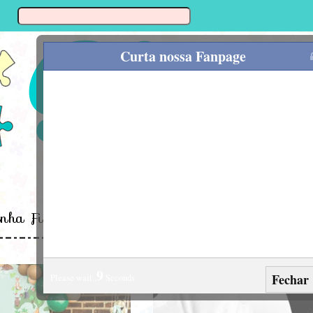
Curta nossa Fanpage
inha Fina
Enxoval
Alimentação
Mamã
8
Fechar
Please wait..
Seconds