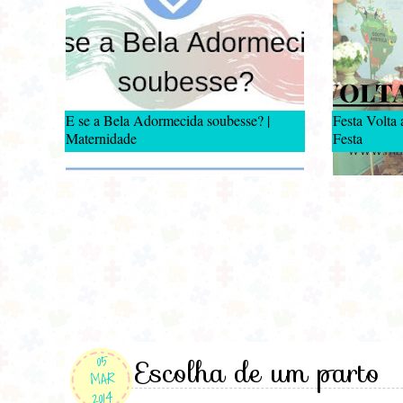
E se a Bela Adormecida soubesse? |
Festa Volta
Maternidade
Festa
05
Escolha de um parto
MAR
2014