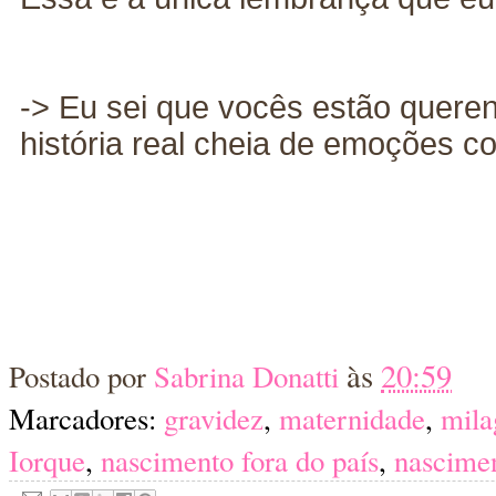
-> Eu sei que vocês estão quere
história real cheia de emoções co
às
20:59
Postado por
Sabrina Donatti
Marcadores:
gravidez
,
maternidade
,
mila
Iorque
,
nascimento fora do país
,
nascime