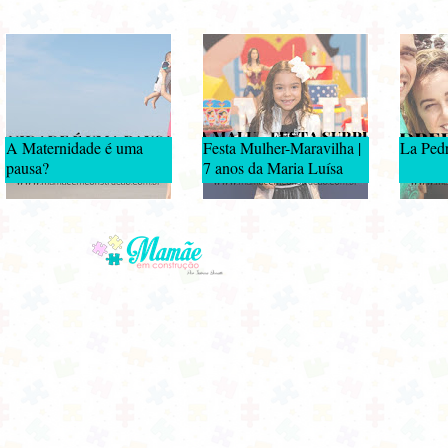
A Maternidade é uma
Festa Mulher-Maravilha |
La Pedr
pausa?
7 anos da Maria Luísa