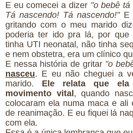
E eu comecei a dizer
"o bebê tá
Tá nascendo! Tá nascendo!"
E 
gritando com o meu marido di
poderia ter ido pra lá, por que
tinha UTI neonatal, não tinha se
e nem obstetra, era um clínico qu
E nessa história de gritar
"o beb
nasceu
. E eu não cheguei a v
marido.
Ele relata que el
movimento vital
, quando nasc
colocaram ela numa maca e ali
de reanimação. E eu fiquei lá na
com ela.
Essa é a única lembrança que e