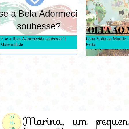
E se a Bela Adormecida soubesse? |
Festa Volta ao Mundo |
Maternidade
Festa
Marina, um pequen
27
JUL
2015