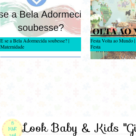
E se a Bela Adormecida soubesse? |
Festa Volta ao Mundo |
Maternidade
Festa
Look Baby & Kids "Gi
13
MAR
2014