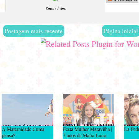
Comentários
Postagem mais recente
Página inicial
A Maternidade é uma
Festa Mulher-Maravilha |
La Pedr
pausa?
7 anos da Maria Luísa