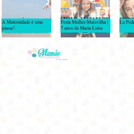
A Maternidade é uma
Festa Mulher-Maravilha |
La Pedr
pausa?
7 anos da Maria Luísa