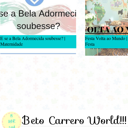
E se a Bela Adormecida soubesse? |
Festa Volta ao Mundo |
Maternidade
Festa
Beto Carrero World!!!
15
ABR
2014