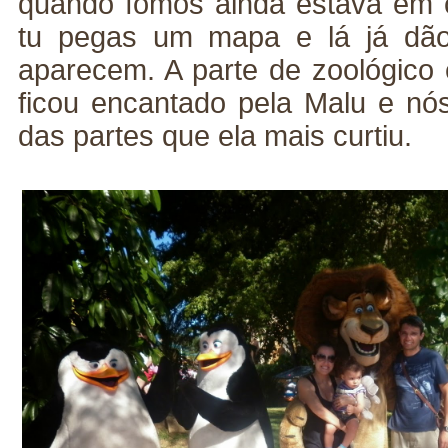
quando fomos ainda estava em 
tu pegas um mapa e lá já dão
aparecem. A parte de zoológico
ficou encantado pela Malu e nós
das partes que ela mais curtiu.