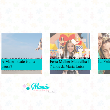
A Maternidade é uma
Festa Mulher-Maravilha |
La Pedr
pausa?
7 anos da Maria Luísa